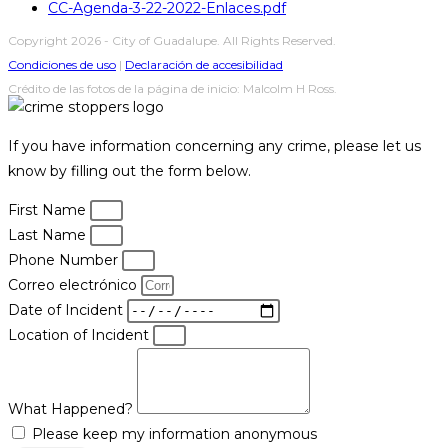
CC-Agenda-3-22-2022-Enlaces.pdf
Copyright 2026 - City of Guadalupe. All Rights Reserved.
Condiciones de uso
|
Declaración de accesibilidad
Crédito de las fotos de la página de inicio: Malcolm H Ross.
If you have information concerning any crime, please let us
know by filling out the form below.
First Name
Last Name
Phone Number
Correo electrónico
Date of Incident
Location of Incident
What Happened?
Please keep my information anonymous