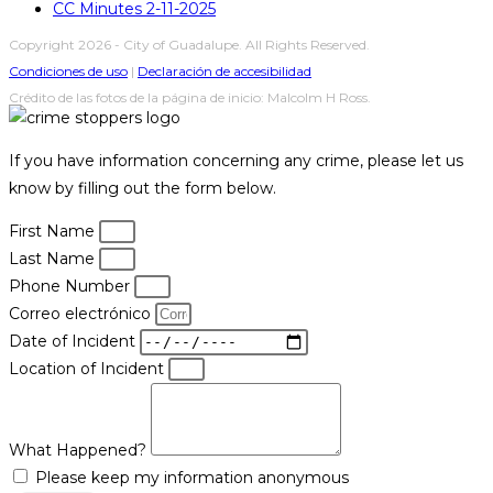
CC Minutes 2-11-2025
Copyright 2026 - City of Guadalupe. All Rights Reserved.
Condiciones de uso
|
Declaración de accesibilidad
Crédito de las fotos de la página de inicio: Malcolm H Ross.
If you have information concerning any crime, please let us
know by filling out the form below.
First Name
Last Name
Phone Number
Correo electrónico
Date of Incident
Location of Incident
What Happened?
Please keep my information anonymous