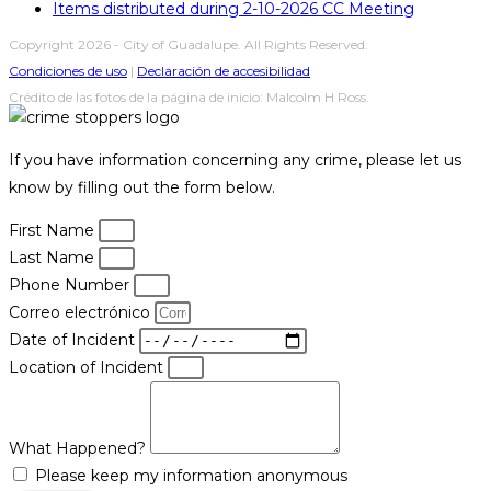
Items distributed during 2-10-2026 CC Meeting
Copyright 2026 - City of Guadalupe. All Rights Reserved.
Condiciones de uso
|
Declaración de accesibilidad
Crédito de las fotos de la página de inicio: Malcolm H Ross.
If you have information concerning any crime, please let us
know by filling out the form below.
First Name
Last Name
Phone Number
Correo electrónico
Date of Incident
Location of Incident
What Happened?
Please keep my information anonymous