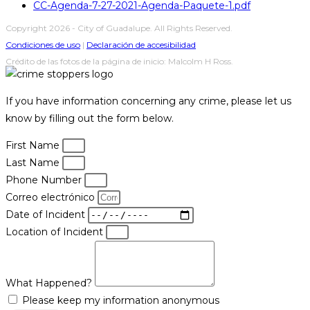
CC-Agenda-7-27-2021-Agenda-Paquete-1.pdf
Copyright 2026 - City of Guadalupe. All Rights Reserved.
Condiciones de uso
|
Declaración de accesibilidad
Crédito de las fotos de la página de inicio: Malcolm H Ross.
If you have information concerning any crime, please let us
know by filling out the form below.
First Name
Last Name
Phone Number
Correo electrónico
Date of Incident
Location of Incident
What Happened?
Please keep my information anonymous