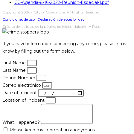
CC-Agenda-8-16-2022-Reunión-Especial-1.pdf
Copyright 2026 - City of Guadalupe. All Rights Reserved.
Condiciones de uso
|
Declaración de accesibilidad
Crédito de las fotos de la página de inicio: Malcolm H Ross.
If you have information concerning any crime, please let us
know by filling out the form below.
First Name
Last Name
Phone Number
Correo electrónico
Date of Incident
Location of Incident
What Happened?
Please keep my information anonymous