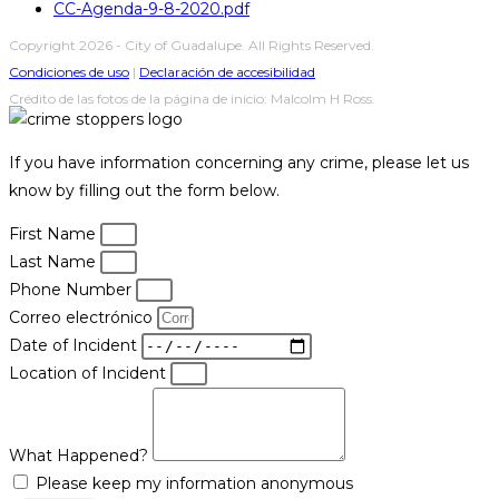
CC-Agenda-9-8-2020.pdf
Copyright 2026 - City of Guadalupe. All Rights Reserved.
Condiciones de uso
|
Declaración de accesibilidad
Crédito de las fotos de la página de inicio: Malcolm H Ross.
If you have information concerning any crime, please let us
know by filling out the form below.
First Name
Last Name
Phone Number
Correo electrónico
Date of Incident
Location of Incident
What Happened?
Please keep my information anonymous