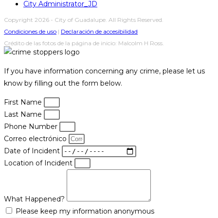
City Administrator_JD
Copyright 2026 - City of Guadalupe. All Rights Reserved.
Condiciones de uso
|
Declaración de accesibilidad
Crédito de las fotos de la página de inicio: Malcolm H Ross.
If you have information concerning any crime, please let us
know by filling out the form below.
First Name
Last Name
Phone Number
Correo electrónico
Date of Incident
Location of Incident
What Happened?
Please keep my information anonymous